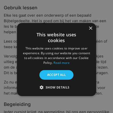
Gebruik lessen
Elke les gaat over een onderwerp of een bepaald
Bijbelgedeelte. Het is goed om bij het van maken van een
×
les te beginnen met gebed, waarin je God vraagt je te
helpen om Zijn woord te begrijpen.
This website uses
cookies
Lees ook altijd rustig het genoemde Bijbelgedeelte één of
twee keer door.
This website uses cookies to improve user
experience. By using our website you consent
Vervolgens begin je aan de les. Deze bestaat uit stukjes
to all cookies in accordance with our Cookie
uitleg en uit vragen. Begin rustig te lezen en neem de tijd
Policy.
Read more
om de aangegeven Bijbelteksten op te zoeken en te lezen.
Dit is beslist nodig voor het beter begrijpen van de vragen.
ACCEPT ALL
Zo nu en dan zal je aan het eind van een les wat extra
SHOW DETAILS
informatie tegenkomen. Die is dan niet noodzakelijk voor
het maken van de les, maar wel belangrijk om te weten.
Begeleiding
Ieder cursist krijgt. na aanmelding, bij ons een persoonlijke